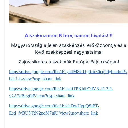
A szakma nem B terv, hanem hivatás!!!!
Magyarország a jelen szakképzési erőközpontja és a
jövő szakképzési nagyhatalma!
Zajos sikeres a szakmák Európa-Bajnokságán!
https://drive.google.com/file/d/1ykdM8UUg6ctr30cq2dghnalmPs
hds1-L/view?usp=share_link
https://drive.google.com/file/d/1ba0TPKbilZ3IVX-IG2D-
y2A3eBegfltF/view?usp=share_link
https://drive.google.com/file/d/1ehDwUppQStPT-
Esd_fvBUNRN2pqM7ulU/view?usp=share_link