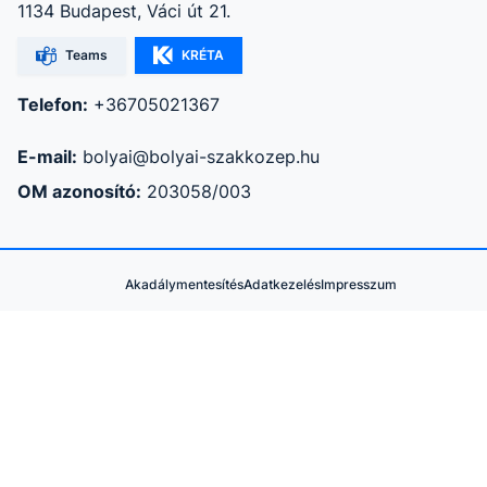
1134 Budapest, Váci út 21.
Teams
KRÉTA
Telefon:
+36705021367
E-mail:
bolyai@bolyai-szakkozep.hu
OM azonosító:
203058/003
Akadálymentesítés
Adatkezelés
Impresszum