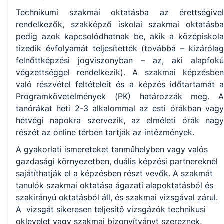
Technikumi szakmai oktatásba az érettségivel
rendelkezők, szakképző iskolai szakmai oktatásba
pedig azok kapcsolódhatnak be, akik a középiskola
tizedik évfolyamát teljesítették (továbbá – kizárólag
felnőttképzési jogviszonyban – az, aki alapfokú
végzettséggel rendelkezik). A szakmai képzésben
való részvétel feltételeit és a képzés időtartamát a
Programkövetelmények (PK) határozzák meg. A
tanórákat heti 2-3 alkalommal az esti órákban vagy
hétvégi napokra szervezik, az elméleti órák nagy
részét az online térben tartják az intézmények.
A gyakorlati ismereteket tanműhelyben vagy valós
gazdasági környezetben, duális képzési partnereknél
sajátíthatják el a képzésben részt vevők. A szakmát
tanulók szakmai oktatása ágazati alapoktatásból és
szakirányú oktatásból áll, és szakmai vizsgával zárul.
A vizsgát sikeresen teljesítő vizsgázók technikusi
oklevelet vagy szakmai bizonyítványt szereznek,